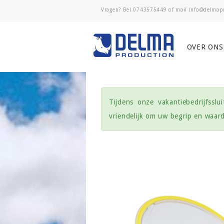
Vragen? Bel
0743575449
of mail
OVER ONS
Tijdens onze vakantiebedrijfssl
vriendelijk om uw begrip en waa