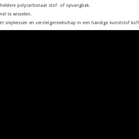
 heldere polycarbonaat stof- of opvangbak.
nel te wisselen.
t snijmessen en verstelgereedschap in een handige kunststof koff