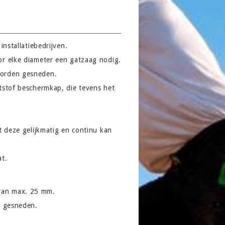
nstallatiebedrijven.
or elke diameter een gatzaag nodig.
worden gesneden.
tstof beschermkap, die tevens het
t deze gelijkmatig en continu kan
at.
e van max. 25 mm.
n gesneden.