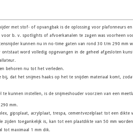
nijder met stof- of opvangbak is de oplossing voor plafonneurs en i
 voor b. v. spotlights of afvoerkanalen te zagen was voorheen vo
Gatensnijder kunnen nu in no-time gaten van rond 30 t/m 290 mm 
or ontstaat word volledig opgevangen in de geheel afgesloten kuns
allateur.
ogen behoren nu tot het verleden.
bij, dat het snijmes haaks op het te snijden materiaal komt, zoda
 te kunnen instellen, is de snijmeshouder voorzien van een meetl
m 290 mm.
iplex, gipsplaat, acrylplaat, trespa, cementvezelplaat tot een dikt
de zijden toegankelijk is, kan tot een plaatdikte van 50 mm worde
al tot maximaal 1 mm dik.