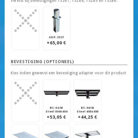
Vereist bij bevestigingen 15261, 15284, 15285 en 15286.
ADP-3537
+65,00 €
BEVESTIGING (OPTIONEEL)
Kies indien gewenst een bevestiging adapter voor dit product
BC-02/M
BC-06/M
Steel 800x400
Steel 450x450
+53,05 €
+44,25 €