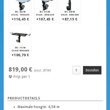
BC-05/M
BC-07/M
BC-09/M
Alum. 750x435
Alum. 450x435
Alum. 800x400
+116,45 €
+107,45 €
+87,15 €
BC-11/M
Steel 800x400
+100,70 €
819,00 €
(excl. BTW)
Prijs per 1
PRODUCTDETAILS
Maximale hoogte: 4,58 m