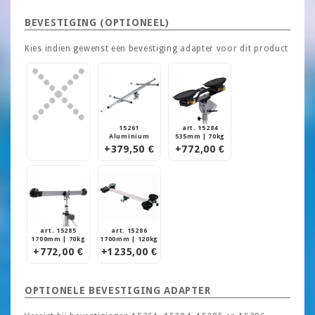
BEVESTIGING (OPTIONEEL)
Kies indien gewenst een bevestiging adapter voor dit product
15261
art. 15284
Aluminium
535mm | 70kg
+379,50 €
+772,00 €
art. 15285
art. 15286
1700mm | 70kg
1700mm | 120kg
+772,00 €
+1235,00 €
OPTIONELE BEVESTIGING ADAPTER