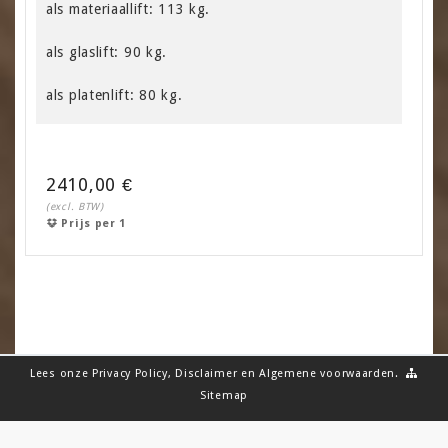
als materiaallift: 113 kg.
als glaslift: 90 kg.
als platenlift: 80 kg.
2410,00 €
(excl. BTW)
Prijs per 1
Lees onze
Privacy Policy
,
Disclaimer
en
Algemene voorwaarden
.
Sitemap
Copyright © 2005-2023 Delma Production. All Rights Reserved.