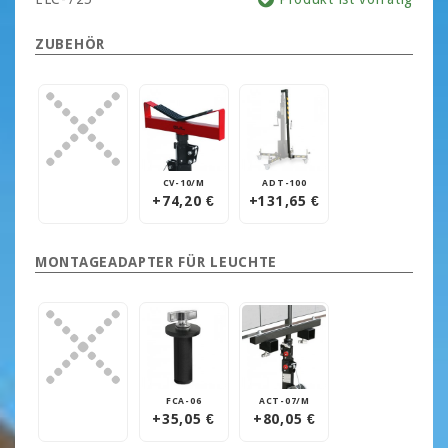
ZUBEHÖR
CV-10/M
ADT-100
+74,20 €
+131,65 €
MONTAGEADAPTER FÜR LEUCHTE
FCA-06
ACT-07/M
+35,05 €
+80,05 €