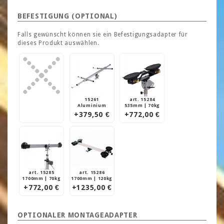
BEFESTIGUNG (OPTIONAL)
Falls gewünscht können sie ein Befestigungsadapter für
dieses Produkt auswählen.
15261
art. 15284
Aluminium
535mm | 70kg
+379,50 €
+772,00 €
art. 15285
art. 15286
1700mm | 70kg
1700mm | 120kg
+772,00 €
+1235,00 €
OPTIONALER MONTAGEADAPTER