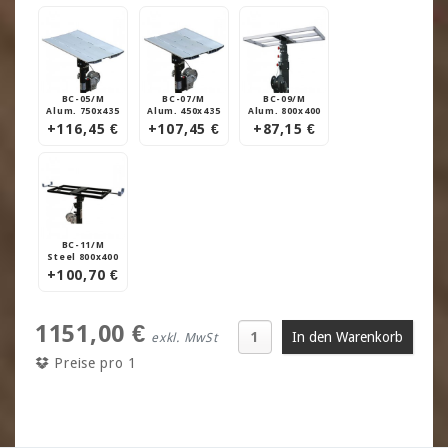
BC-05/M
BC-07/M
BC-09/M
Alum. 750x435
Alum. 450x435
Alum. 800x400
+116,45 €
+107,45 €
+87,15 €
BC-11/M
Steel 800x400
+100,70 €
1151,00 €
exkl. MwSt
Preise pro 1