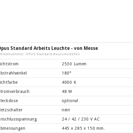
Opus Standard Arbeits Leuchte - von Messe
rtikelnummer: OPUS-Standard-Beursmodellen
ichtstrom
2530 Lumen
bstrahlwinkel
180°
ichtfarbe
4000 K
tromverbrauch
48 W
teckdose
optional
etzschalter
nein
nschlussspannung
24 / 42 / 230 V AC
Abmessungen
445 x 285 x 150 mm.