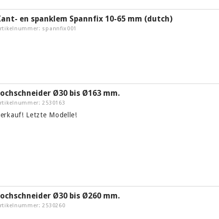
Kant- en spanklem Spannfix 10-65 mm (dutch)
rtikelnummer: spannfix001
Lochschneider Ø30 bis Ø163 mm.
rtikelnummer: 2530163
erkauf! Letzte Modelle!
Lochschneider Ø30 bis Ø260 mm.
rtikelnummer: 2530260