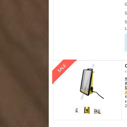
G
S
S
L
A
#
K
x