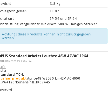
ewicht
3,8 kg.
chlagfest gemäß
IK 07
chutzart
IP 54 und IP 64
ichtleistung vergleichbar mit einem 500 W Halogen Strahler.
Achtung! diese Produkte können nicht zurückgegeben
werden.
OPUS Standard Arbeits Leuchte 48W 42VAC IP64
rtikelnummer: 5050-02
afb
#sku
Standard TC-L
Auslaufprodukt
#price48 W2530 Lm42V AC4000
IP64120°keineneinIIIIK07445
285#vrd