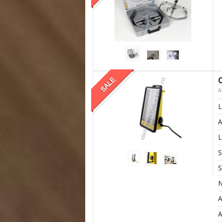
A
L
A
L
S
S
N
A