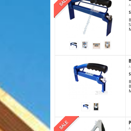
A
B
S
M
A
B
B
M
P
A