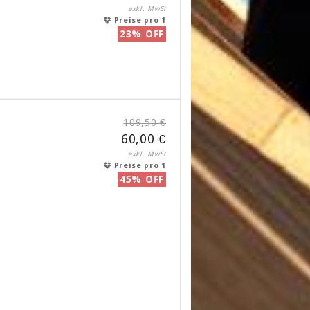
exkl. MwSt
Preise pro 1
23% OFF
109,50 €
60,00 €
exkl. MwSt
Preise pro 1
45% OFF