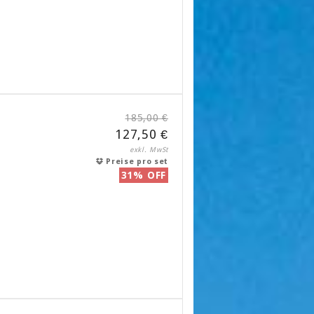
185,00 €
127,50 €
exkl. MwSt
Preise pro set
31% OFF