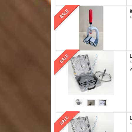
A
A
V
A