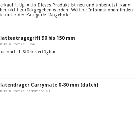
erkauf !! Up = Up Dieses Produkt ist neu und unbenutzt, kann
ber nicht zurückgegeben werden. Weitere Informationen finden
ie unter der Kategorie "Angebote"
Plattentragegriff 90 bis 150 mm
rtikelnummer: 0066
ur noch 1 Stück verfügbar.
Platendrager Carrymate 0-80 mm (dutch)
rtikelnummer: carrymate001