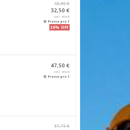
43,90 €
32,50 €
exkl. MwSt
Preise pro 1
26% OFF
47,50 €
exkl. MwSt
Preise pro 1
97,75 €