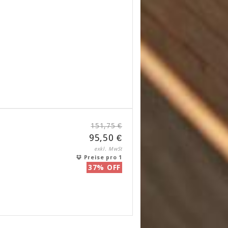
151,75 €
95,50 €
exkl. MwSt
Preise pro 1
37% OFF