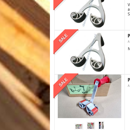
V
a
S
A
N
A