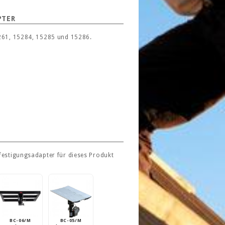
PTER
5261, 15284, 15285 und 15286.
festigungsadapter für dieses Produkt
BC-06/M
BC-05/M