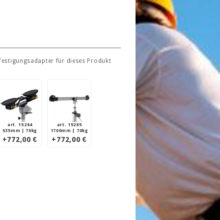
festigungsadapter für dieses Produkt
art. 15284
art. 15285
535mm | 70kg
1700mm | 70kg
+772,00 €
+772,00 €