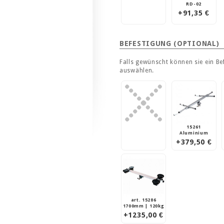
RD-02
+91,35 €
BEFESTIGUNG (OPTIONAL)
Falls gewünscht können sie ein Be
auswählen.
15261
Aluminium
+379,50 €
art. 15286
1700mm | 120kg
+1235,00 €