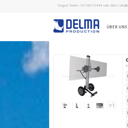
Fragen? Rufen
+31743575449
oder Mail
ÜBER UNS
A