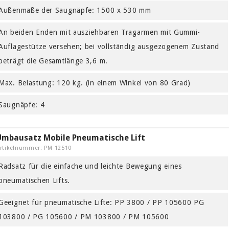
Außenmaße der Saugnäpfe: 1500 x 530 mm
An beiden Enden mit ausziehbaren Tragar­men mit Gummi-
Auflagestütze versehen; bei vollständig ausgezogenem Zustand
beträgt die Gesamtlänge 3,6 m.
Max. Belastung: 120 kg. (in einem Winkel von 80 Grad)
Saugnäpfe: 4
Umbausatz Mobile Pneumatische Lift
rtikelnummer: PM 12510
Radsatz für die einfache und leichte Bewegung eines
pneumatischen Lifts.
Geeignet für pneumatische Lifte: PP 3800 / PP 105600 PG
103800 / PG 105600 / PM 103800 / PM 105600