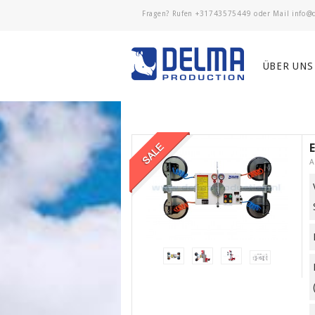
Fragen? Rufen
+31743575449
oder Mail
ÜBER UNS
A