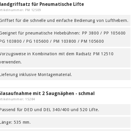
Handgriffsatz für Pneumatische Lifte
rtikelnummer: PM 12509
Griffset für die schnelle und einfache Bedienung von Lufthebern.
Geeignet für pneumatische Hebebühnen: PP 3800 / PP 105600
PG 103800 / PG 105600 / PM 103800 / PM 105600
Vorzugsweise in Kombination mit dem Radsatz PM 12510
verwenden.
Lieferung inklusive Montagematerial.
Glasaufnahme mit 2 Saugnäphen - schmal
rtikelnummer: 15284
Passend für DED und DEL 340/400 und 520 Lifte.
Länge: 535 mm.