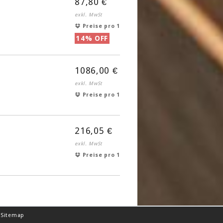
87,80 €
exkl. MwSt
Preise pro 1
14% OFF
1086,00 €
exkl. MwSt
Preise pro 1
216,05 €
exkl. MwSt
Preise pro 1
Sitemap