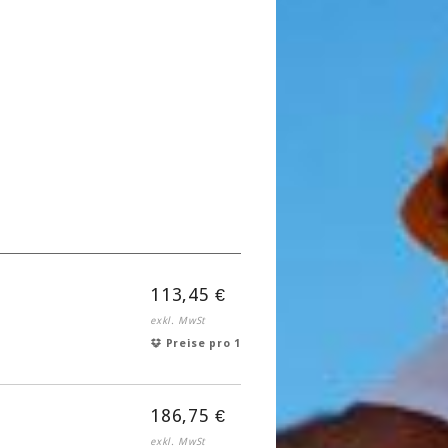
113,45 €
exkl. MwSt
Preise pro 1
186,75 €
exkl. MwSt