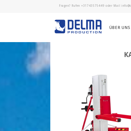
Fragen? Rufen
+31743575449
oder Mail
ÜBER UNS
K