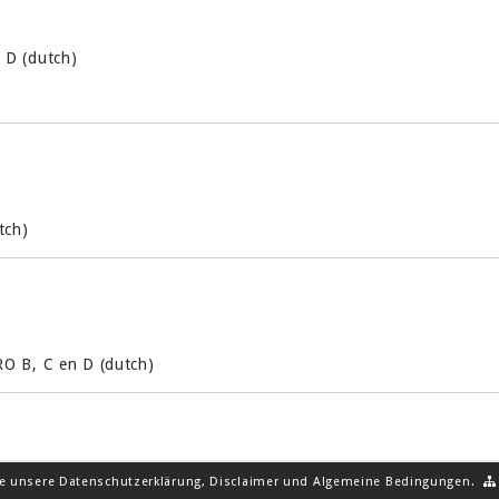
 D (dutch)
tch)
O B, C en D (dutch)
ie unsere
Datenschutzerklärung
,
Disclaimer
und
Algemeine Bedingungen
.