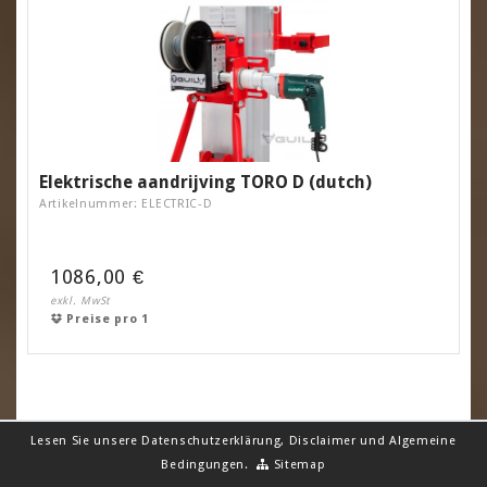
Elektrische aandrijving TORO D (dutch)
Artikelnummer: ELECTRIC-D
1086,00 €
exkl. MwSt
Preise pro 1
Lesen Sie unsere
Datenschutzerklärung
,
Disclaimer
und
Algemeine
Bedingungen
.
Sitemap