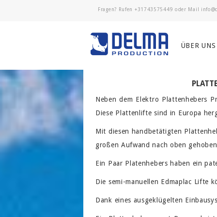
Fragen? Rufen
+31743575449
oder Mail
ÜBER UNS
PLATT
Neben dem Elektro Plattenhebers Pr
Diese Plattenlifte sind in Europa her
Mit diesen handbetätigten Plattenhe
großen Aufwand nach oben gehoben
Ein Paar Platenhebers haben ein pate
Die semi-manuellen Edmaplac Lifte 
Dank eines ausgeklügelten Einbausy