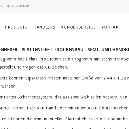
PRODUKTE
HÄNDLERS
KUNDENSERVICE
KONTAKT
ENHEBER - PLATTENLIFFT TROCKENBAU - SEMI- UND HANDB
ogramm hat-Delma Production sein Programm mit sechs handbetrie
gestellt und tragen das CE-Zeichen.
bers können Gipskarton Platten mit einer Größe von 2,44 x 1,22 
 werden.
ntiertes Sicherheitssystem, das aus zwei Stahlseilen besteht, von 
können automatisch von Hand oder mit einem Akku-Bohrschrauber 
stems können die semi-manuellen Plattenhebers schnell und mühe