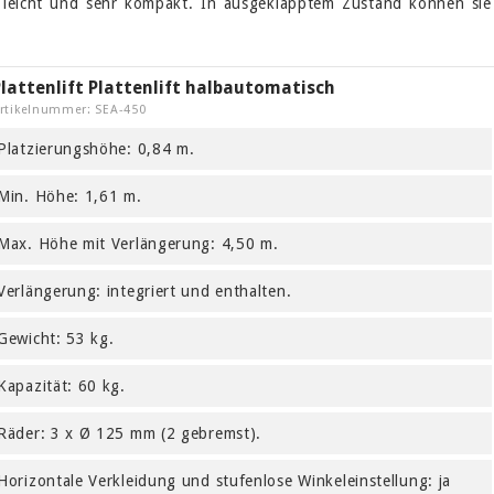
st leicht und sehr kompakt. In ausgeklapptem Zustand können sie
.
lattenlift Plattenlift halbautomatisch
rtikelnummer: SEA-450
Platzierungshöhe: 0,84 m.
Min. Höhe: 1,61 m.
Max. Höhe mit Verlängerung: 4,50 m.
Verlängerung: integriert und enthalten.
Gewicht: 53 kg.
Kapazität: 60 kg.
Räder: 3 x Ø 125 mm (2 gebremst).
Horizontale Verkleidung und stufenlose Winkeleinstellung: ja