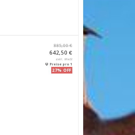
885,00 €
642,50 €
exkl. MwSt
Preise pro 1
27% OFF