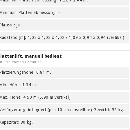
Maximum Platten abmessung: 1,22 x 2,44 m.
Minimum Platten abmessung: -
Plateau: ja
Radstand [m]: 1,02 x 1,02 x 1,02 / 1,09 x 0,94 x 0,94 (vertikal)
lattenlift, manuell bedient
rtikelnummer: Combi-450
Platzierungshöhe: 0,81 m.
Min. Höhe: 1,34 m.
Max. Höhe: 4,50 m (5,90 m vertikal)
Verlängerung: integriert (pro 10 cm einstellbar) Gewicht: 55 kg.
Kapazität: 80 kg.