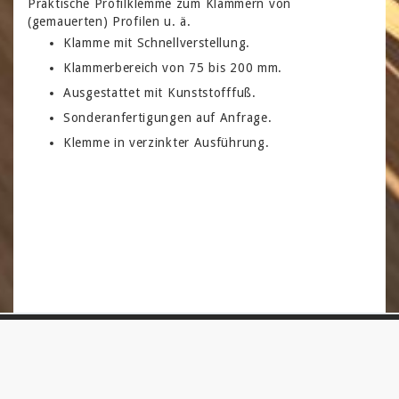
Praktische Profilklemme zum Klammern von
(gemauerten) Profilen u. ä.
Klamme mit Schnellverstellung.
Klammerbereich von 75 bis 200 mm.
Ausgestattet mit Kunststofffuß.
Sonderanfertigungen auf Anfrage.
Klemme in verzinkter Ausführung.
Lesen Sie unsere
Datenschutzerklärung
,
Disclaimer
und
Algemeine
Bedingungen
.
Sitemap
Copyright © 2005-2023 Delma Production. All Rights Reserved.