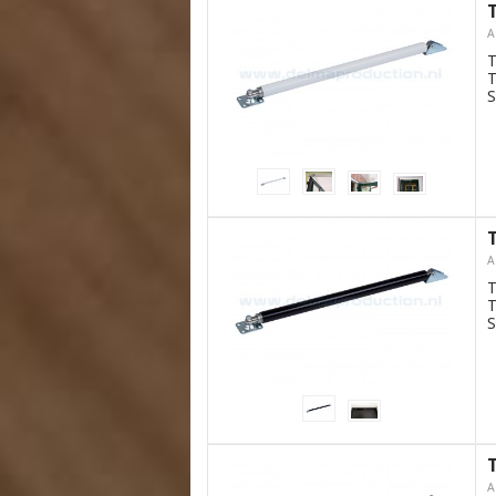
A
T
T
S
A
T
T
S
A