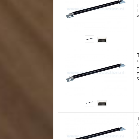
T
T
S
A
T
T
S
A
T
T