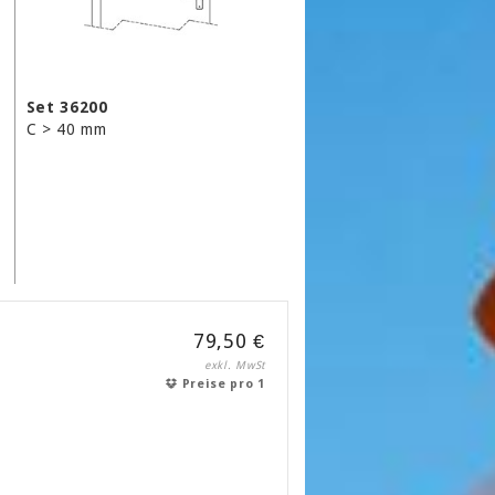
Set 36200
C > 40 mm
79,50 €
exkl. MwSt
Preise pro 1