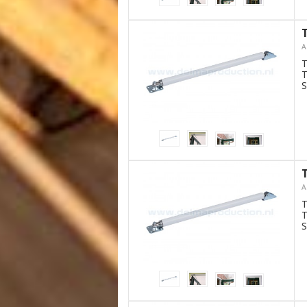
A
T
T
S
A
T
T
S