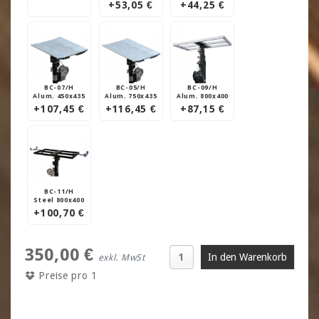
+53,05 €
+44,25 €
BC-07/H
BC-05/H
BC-09/H
Alum. 450x435
Alum. 750x435
Alum. 800x400
+107,45 €
+116,45 €
+87,15 €
BC-11/H
Steel 800x400
+100,70 €
350,00 €
exkl. MwSt
Preise pro 1