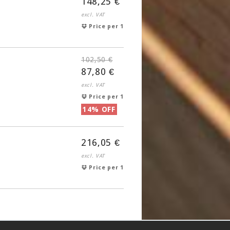
148,25 €
excl. VAT
Price per 1
102,50 €
87,80 €
excl. VAT
Price per 1
14% OFF
216,05 €
excl. VAT
Price per 1