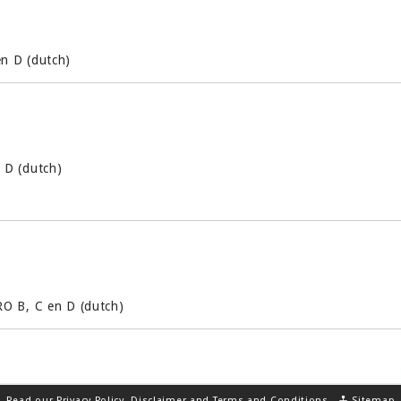
n D (dutch)
 D (dutch)
O B, C en D (dutch)
Read our
Privacy Policy
,
Disclaimer
and
Terms and Conditions
.
Sitemap