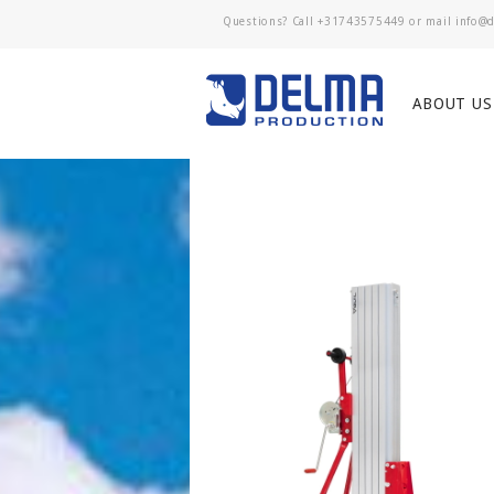
Questions? Call
+31743575449
or mail
ABOUT US